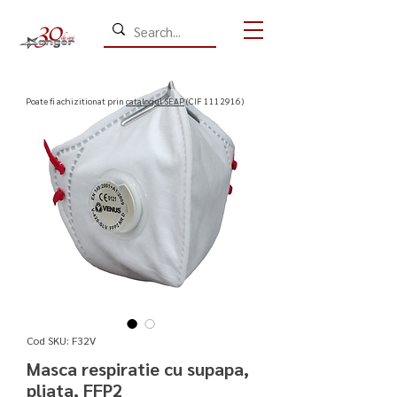
​Poate fi achizitionat prin
catalogul SEAP
(CIF
1112916)
Cod SKU: F32V
Masca respiratie cu supapa,
pliata, FFP2