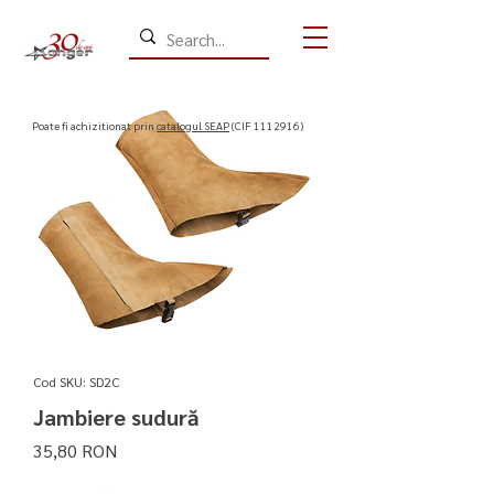
​Poate fi achizitionat prin
catalogul SEAP
(CIF
1112916)
Cod SKU: SD2C
Jambiere sudură
Preț
35,80 RON