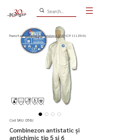
​Poate fi achizitionat prin
catalogul SEAP
(CIF
1112916)
Cod SKU: D58J
Combinezon antistatic și
antichimic tip 5 și 6