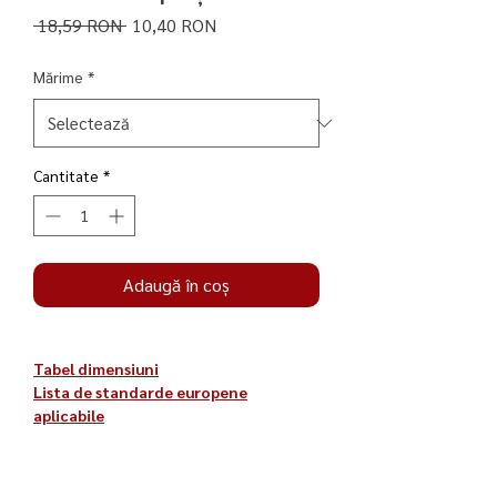
Preț
Preț
 18,59 RON 
10,40 RON
normal
redus
Mărime
*
Cantitate
*
Adaugă în coș
Tabel dimensiuni
Lista de standarde europene
aplicabile