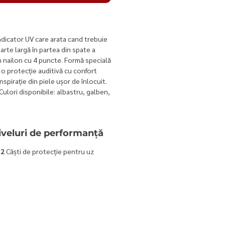
ndicator UV care arata cand trebuie
oarte largă în partea din spate a
n nailon cu 4 puncte. Formă specială
 o protecție auditivă cu confort
anspirație din piele ușor de înlocuit.
ulori disponibile: albastru, galben,
 niveluri de performanță
12
Căşti de protecţie pentru uz