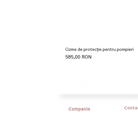
Cizme de protecție pentru pompieri
Preț
585,00 RON
Conta
Companie
Produse
e-mail:
Despre noi
tel: 02
Str. Mat