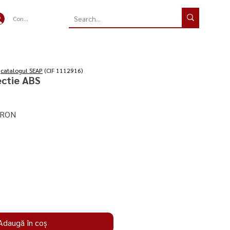
Conectează-te
n
catalogul SEAP
(CIF 1112916)
ectie ABS
Preț
 RON
redus
Adaugă în coș