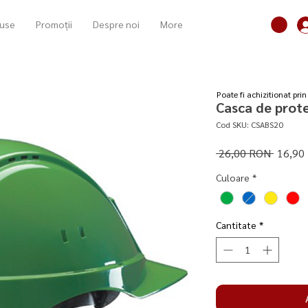
use
Promoții
Despre noi
More
​Poate fi achizitionat pri
Casca de prot
Cod SKU: CSABS20
Preț
 26,00 RON 
16,90
normal
Culoare
*
Cantitate
*