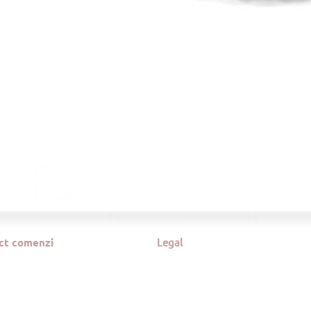
ct comenzi
Legal
danger@danger.ro
Politică de confidențialitate
68 440 580
Termeni și condiții
ei Corvin nr.21, Brașov
Livrare și retur