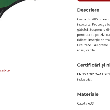
Descriere
Casca din ABS cu un i
inlocuita. Protecție f
gâtului. Suspensie di
pentru a se potrivi cu
ridicat. Inserție de tr
Greutate 340 grame. C
rosu, verde
Certificări și
cabile
EN 397:2012+A1:20
industrial
Materiale
​Calota ABS