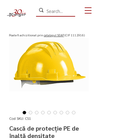
​Poate fi achizitionat prin
catalogul SEAP
(CIF
1112916)
Cod SKU: CS1
Cască de protecție PE de
înaltă densitate