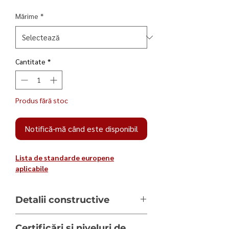
Mărime
*
Cantitate
*
Produs fără stoc
Notifică-mă când este disponibil
Lista de standarde europene
aplicabile
Detalii constructive
Bocanci de protectie impermeabilizati, cu
Certificări și niveluri de