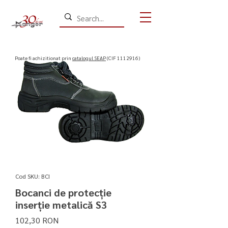
​Poate fi achizitionat prin
catalogul SEAP
(CIF
1112916)
Cod SKU: BCI
Bocanci de protecție
inserție metalică S3
Preț
102,30 RON