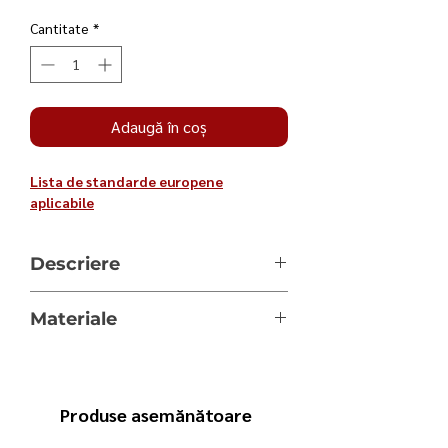
Cantitate
*
Adaugă în coș
Lista de standarde europene
aplicabile
Descriere
Suport prevazut cu sistem de
fixare si
Materiale
rabatare pe casca de protectie.
Aluminiu
Produse asemănătoare