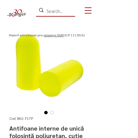
​Poate fi achizitionat prin
catalogul SEAP
(CIF
1112916)
Cod SKU: F17P
Antifoane interne de unică
folosință poliuretan, cutie