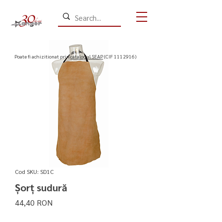
​Poate fi achizitionat prin
catalogul SEAP
(CIF
1112916)
Cod SKU: SD1C
Șorț sudură
Preț
44,40 RON